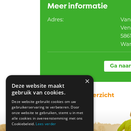
Meer informatie
Adres:
Van
Ven
586
Wa
Ga naar
×
Deze website maakt
gebruik van cookies.
Terug naar overzicht
Deze website gebruikt cookies om uw
gebruikerservaring te verbeteren. Door
onze website te gebruiken, stemt u in met
alle cookies in overeenstemming met ons
Cookiebeleid.
Lees verder