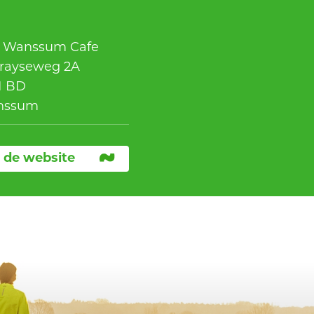
 Wanssum Cafe
rayseweg 2A
1 BD
nssum
 de website