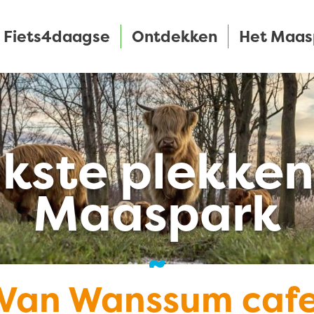
Fiets4daagse
Ontdekken
Het Maas
kste plekken
Maaspark
Van Wanssum caf