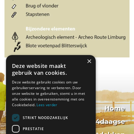
×
Deze website maakt
gebruik van cookies.
Deze website gebruikt cookies om uw
gebruikerservaring te verbeteren. Door
onze website te gebruiken, stemt u in met
alle cookies in overeenstemming met ons
Cookiebeleid.
Lees verder
Home
STRIKT NOODZAKELIJK
Fiets4daagse
PRESTATIE