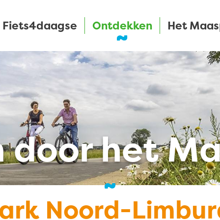
Fiets4daagse
Ontdekken
Het Maas
n door het M
rk Noord-Limbur