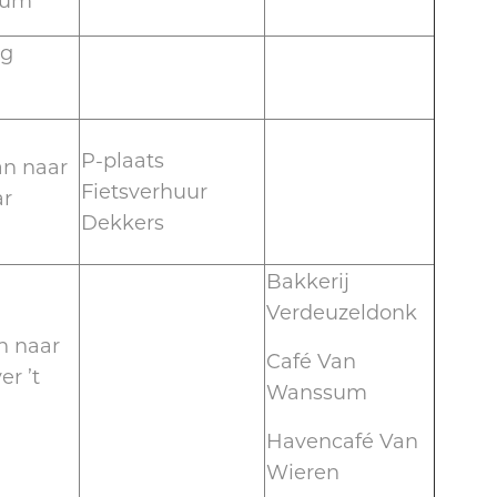
sum
eg
P-plaats
an naar
Fietsverhuur
ar
Dekkers
Bakkerij
Verdeuzeldonk
n naar
Café Van
r ’t
Wanssum
Havencafé Van
Wieren