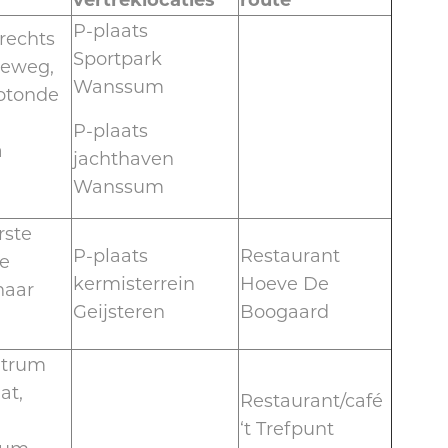
P-plaats
rechts
Sportpark
seweg,
Wanssum
rotonde
P-plaats
a
jachthaven
Wanssum
rste
P-plaats
Restaurant
je
kermisterrein
Hoeve De
naar
Geijsteren
Boogaard
entrum
at,
Restaurant/café
a
‘t Trefpunt