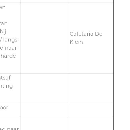
en
van
bij
Cafetaria De
/ langs
Klein
ad naar
erharde
tsaf
hting
oor
ad naar