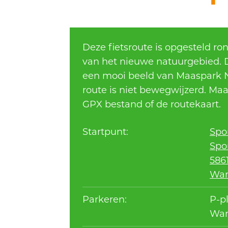
Deze fietsroute is opgesteld r
van het nieuwe natuurgebied. D
een mooi beeld van Maaspark 
route is niet bewegwijzerd. Ma
GPX bestand of de routekaart.
Startpunt:
Spo
Spo
586
Wa
Parkeren:
P-p
Wa