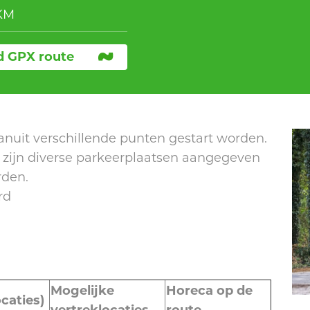
KM
 GPX route
vanuit verschillende punten gestart worden.
 zijn diverse parkeerplaatsen aangegeven
rden.
rd
Mogelijke
Horeca op de
ocaties)
vertreklocaties
route