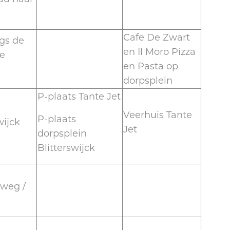
Cafe De Zwart
ngs de
en Il Moro Pizza
de
en Pasta op
dorpsplein
P-plaats Tante Jet
Veerhuis Tante
P-plaats
wijck
Jet
dorpsplein
Blitterswijck
rweg /