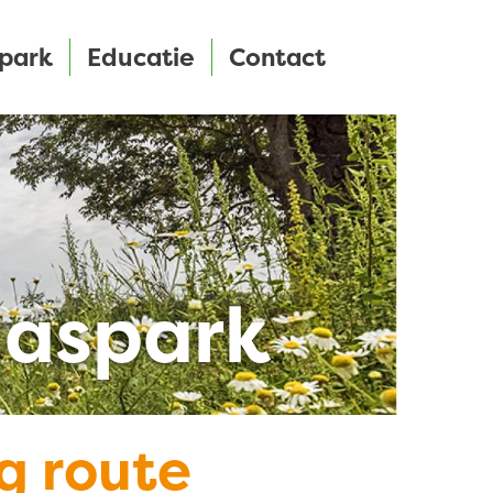
park
Educatie
Contact
aaspark
g route