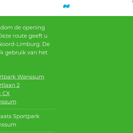
ondom de opening
eze route geeft u
Noord-Limburg. De
ak gebruik van het
rtpark Wanssum
rtlaan 2
1 CX
nssum
laats Sportpark
nssum