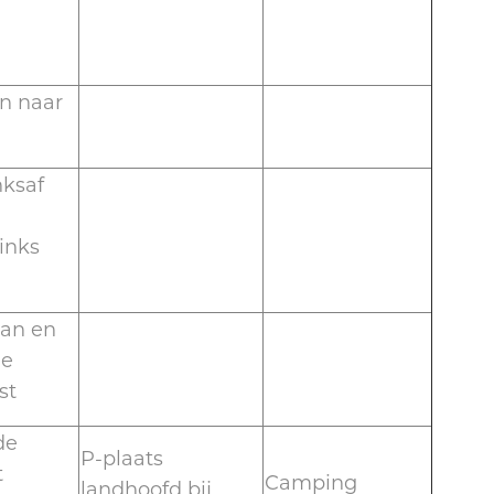
n naar
nksaf
inks
aan en
de
st
de
P-plaats
t
Camping
landhoofd bij